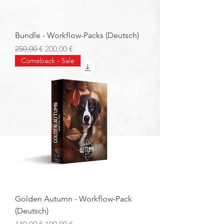
Bundle - Workflow-Packs (Deutsch)
Standardpreis
Sale-Preis
250,00 €
200,00 €
Comeback - Sale
Golden Autumn - Workflow-Pack
(Deutsch)
Standardpreis
Sale-Preis