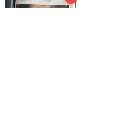
Der Anbieter für Website-Baukasten
Wix.com
wurde ebenfalls auf meine
Homepage aufmerksam, welche ich
eben mit deren Tools erstellt habe. Sie
spendierten meinen Arbeiten und
meiner Homepage auf ihren
verschiedensprachigen Seiten jeweils
eine Veröffentlichung