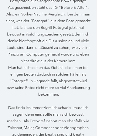
Fotografen auch sogenannte B&A's gezeigt. 
Ausgeschrieben steht das für "Before & After". 
Also ein Vorher-Nachher-Vergleich,  bei dem man 
sieht, was der "Fotograf" aus dem Foto gemacht 
hat. Ich hab den Begriff Fotograf jetzt mal 
bewusst in Anführungszeichen gesetzt, denn ich 
denke hier fängt oft die Diskussion an und viele 
Leute sind dann enttäuscht zu sehen,  wie viel im 
Prinzip am Computer gemacht wurde und eben 
nicht direkt aus der Kamera kam.
Man hat nicht selten das Gefühl,  dass man bei 
einigen Leuten dadurch in solchen Fällen als 
"Fotograf" in Ungnade fällt, abgewertet wird 
bzw. seine Fotos nicht mehr so viel Anerkennung 
bekommen.
Das finde ich immer ziemlich schade,  muss ich 
sagen, denn eins sollte man sich bewusst 
machen.  Als Fotograf gehört man ebenfalls wie 
Zeichner, Maler, Composer oder Videographen 
zu denjenigen, die kreativ sind und kreativ 