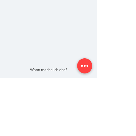
Wann mache ich das?
Nun, z.B. kommt dies vor, wenn ich eine Serie an 
Actionfotos aufnehme und mir gefällt von einem 
Foto die dynamische Bewegung des Hundes sehr 
gut, aber der Fokus ist verrutscht. Sehr dynamisch 
und sportlich wirken z.B. immer Aufnahmen in der 
"Flugphase" - also wenn der Hund im Rennen mit 
allen vier Pfoten in der Luft ist. Wenn ich aus der 
gleichen Serie kein anderes Foto mit eben dieser 