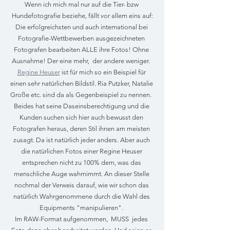
Wenn ich mich mal nur auf die Tier- bzw 
Hundefotografie beziehe, fällt vor allem eins auf:
Die erfolgreichsten und auch international bei 
Fotografie-Wettbewerben ausgezeichneten 
Fotografen bearbeiten ALLE ihre Fotos! Ohne 
Ausnahme! Der eine mehr,  der andere weniger.  
Regine Heuser
 ist für mich so ein Beispiel für 
einen sehr natürlichen Bildstil. Ria Putzker, Natalie 
Große etc. sind da als Gegenbeispiel zu nennen.  
Beides hat seine Daseinsberechtigung und die 
Kunden suchen sich hier auch bewusst den 
Fotografen heraus, deren Stil ihnen am meisten 
zusagt. Da ist natürlich jeder anders. Aber auch 
die natürlichen Fotos einer Regine Heuser 
entsprechen nicht zu 100% dem, was das 
menschliche Auge wahrnimmt. An dieser Stelle 
nochmal der Verweis darauf, wie wir schon das 
natürlich Wahrgenommene durch die Wahl des 
Equipments "manipulieren". 
Im RAW-Format aufgenommen,  MUSS  jedes 