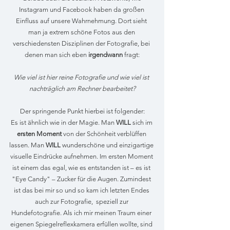
Instagram und Facebook haben da großen 
Einfluss auf unsere Wahrnehmung. Dort sieht 
man ja extrem schöne Fotos aus den 
verschiedensten Disziplinen der Fotografie, bei 
denen man sich eben 
irgendwann
 fragt:
Wie viel ist hier reine Fotografie und wie viel ist 
nachträglich am Rechner bearbeitet?
Der springende Punkt hierbei ist folgender:
Es ist ähnlich wie in der Magie. Man 
WILL
 sich im 
ersten Moment
 von der Schönheit verblüffen 
lassen. Man 
WILL
 wunderschöne und einzigartige 
visuelle Eindrücke aufnehmen. Im ersten Moment 
ist einem das egal, wie es entstanden ist – es ist 
"Eye Candy" – Zucker für die Augen. Zumindest 
ist das bei mir so und so kam ich letzten Endes 
auch zur Fotografie,  speziell zur 
Hundefotografie. Als ich mir meinen Traum einer 
eigenen Spiegelreflexkamera erfüllen wollte, sind 